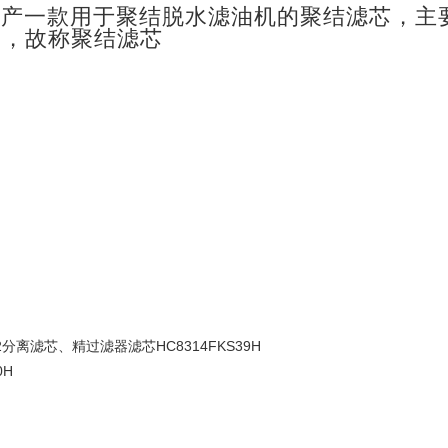
生产一款用于
聚结脱水滤油机
的聚结滤芯，主
起，故称聚结滤芯
：
52分离滤芯、精过滤器滤芯HC8314FKS39H
0H