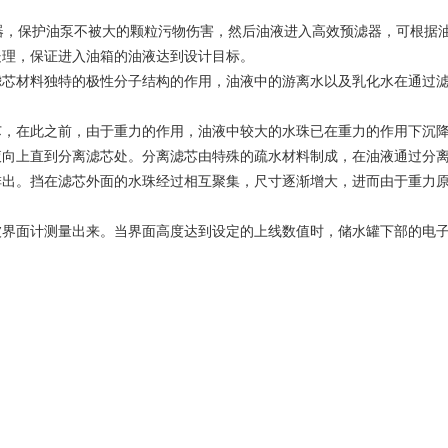
滤器，保护油泵不被大的颗粒污物伤害，然后油液进入高效预滤器，可根据
处理，保证进入油箱的油液达到设计目标。
滤芯材料独特的极性分子结构的作用，油液中的游离水以及乳化水在通过
芯，在此之前，由于重力的作用，油液中较大的水珠已在重力的作用下沉
液向上直到分离滤芯处。分离滤芯由特殊的疏水材料制成，在油液通过分
排出。挡在滤芯外面的水珠经过相互聚集，尺寸逐渐增大，进而由于重力
被界面计测量出来。当界面高度达到设定的上线数值时，储水罐下部的电