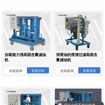
自吸能力强高固含量滤油
润滑油的澄清过滤高固含
机
量滤油机
在线咨询
查看详情
在线咨询
查看详情
可以介绍下你们的产品么