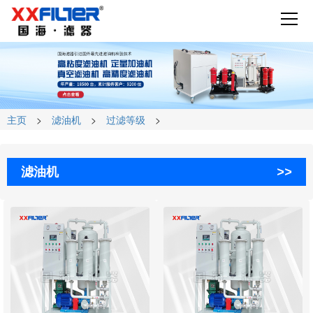
主页
>
滤油机
>
过滤等级
>
滤油机
>>